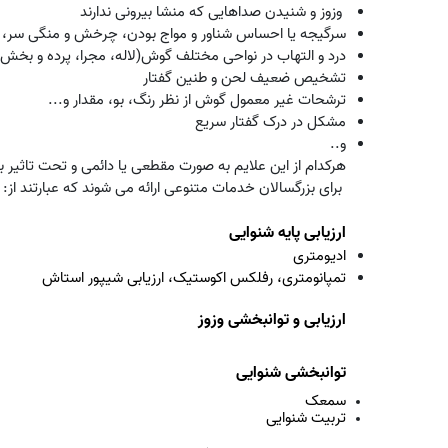
وزوز و شنیدن صداهایی که منشا بیرونی ندارند
سرگیجه یا احساس شناور و مواج بودن، چرخش و منگی سر،
درد و التهاب در نواحی مختلف گوش(لاله، مجرا، پرده و بخ
تشخیص ضعیف لحن و طنین گفتار
ترشحات غیر معمول گوش از نظر رنگ، بو، مقدار و...
مشکل در درک گفتار سریع
و..
هرکدام از این علایم به صورت مقطعی یا دائمی و تحت تاثیر 
برای بزرگسالان خدمات متنوعی ارائه می شوند که عبارتند از:
ارزیابی پایه شنوایی
ادیومتری
تمپانومتری، رفلکس اکوستیک، ارزیابی شیپور استاش
ارزیابی و توانبخشی وزوز
توانبخشی شنوایی
سمعک
تربیت شنوایی