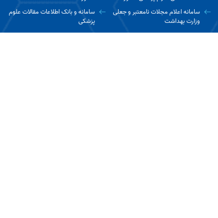
سامانه اعلام مجلات نامعتبر و جعلی
سامانه و بانک اطلاعات مقالات علوم
وزارت بهداشت
پزشکی
ارتباط با ما
تهران، میرداماد، میدان مادر، خیابان شاه نظری، خیابان مددکاران،
دانشکده علوم توانبخشی دانشگاه علوم پزشکی ایران
تلفن : 22228051-2 - ۲۲۲۲۷۱۲۴- ۲۲۲۲۲۰۵۹ - 26405626
نمابر :
کدپستی : ۱۳۴۸۷ ۱۵۴۵۹
آخرین به روز رسانی: 1405/05/12 12:21
بازدید این صفحه: 704
بازدید امروز: 494
کل بازدید: 1124486
کاربران آنلاین: 3